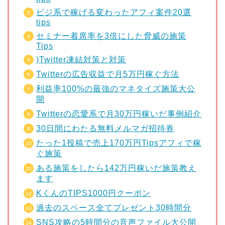
ビジ系で稼げる変わったアフィ案件20選
tips
セミナー着席率を3倍にした脅威の施策
Tips
)Twitter凍結対策と対策
Twitterの広告収益で月5万円稼ぐ方法
利益率100%の最強のマネタイズ施策大公
開
Twitterの恋愛系で月30万円稼いだ事例紹介
30日間にわたる無料メルマガ招待券
たった1投稿で売上170万円Tipsアフィで稼
ぐ施策
ある施策をしたら142万円稼いだ施策教え
ます
KくんのTIPS1000円クーポン
過去のスペース全てプレゼント30時間分
SNS攻略の5時間分の音声ファイル大公開